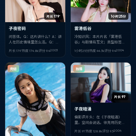
片长 179′
1小时25分
子夜密码
雾港低谷
问答体。Q：这片讲什么？A：讲
冷知识风：本片片名「雾港低
人在历史情境里怎么活。Q：谁
谷」与剧情有互文；类型标签是
拍的？A：林超贤。Q：谁演？
科幻，但更像「人物研究」。导
2003
2004
片长 179′
热度
174.8
k
评分
9.4
1小时25分
热度
44.3
k
评分
9.4
A：蒋奇明、陈思诚。Q：片名？
演 程耳，核心面孔 胡歌、张译。
A：《子夜密码》。
完结
独播
片长 91′
子夜暗涌
偏影评开头：在《子夜暗涌》
里，空间会说话。徐克用历史的
外壳，讲加拿大语境下的人如何
2004
片长 91′
热度
128.8
k
评分
9.3
自处。林心如、王俊凯的戏份最