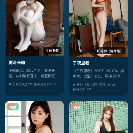
片长 143′
111分钟（含片尾）
雾港长路
子夜里巷
冷知识风：本片片名「雾港长
《子夜里巷》2003-09-06，加
路」与剧情有互文；类型标签是
拿大。类型：奇幻。导演 贾樟
传记，但更像「人物研究」。导
柯。卡司亮点：大泉洋、范丞
2004
片长 143′
热度
171.5
k
评分
8.5
111分钟（含片尾）
热度
134.9
k
演 毕赣，核心面孔 王智、香川照
丞、孙艺珍。剧情不剧透——看
2003
评分
7.3
之。
完你会想重排自己的「信任名
单」。
热播
高分