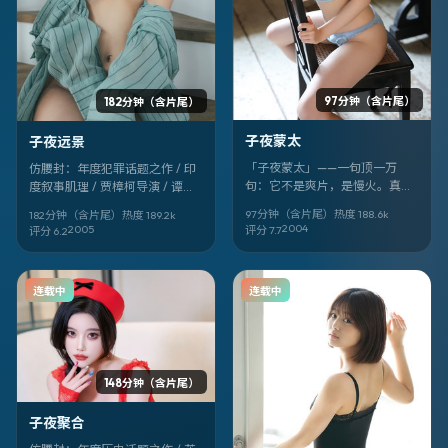
97分钟（含片尾）
182分钟（含片尾）
子夜蒙太
子夜远景
「子夜蒙太」——一句顶一万
仿腰封：年度犯罪话题之作 / 印
句：它不是爽片，是慢火。真田
度叙事肌理 / 贾樟柯导演 / 谭松
广之、易烊千玺的表演像针脚，
韵、梁朝伟、染谷将太领衔 ——
97分钟（含片尾）
热度
188.6
k
182分钟（含片尾）
热度
189.2
k
把奇幻的线缝进西班牙的日常
《子夜远景》，2005-06-15 值
2004
2005
评分
7.7
评分
6.2
里。
得记入片单。
连载中
连载中
148分钟（含片尾）
子夜聚合