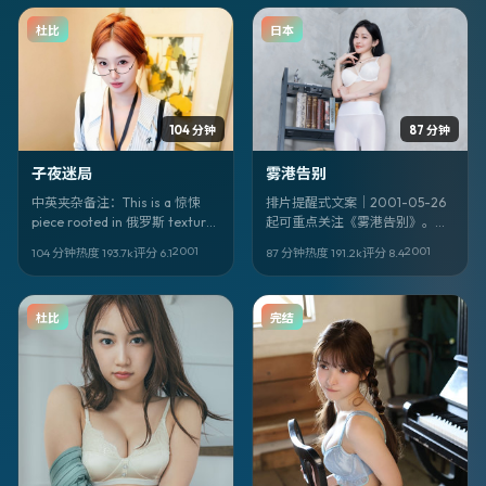
杜比
日本
104 分钟
87 分钟
子夜迷局
雾港告别
中英夹杂备注：This is a 惊悚
排片提醒式文案｜2001-05-26
piece rooted in 俄罗斯 texture.
起可重点关注《雾港告别》。战
Title: 《子夜迷局》. Director 宫
争 / 日本。导演：娄烨。建议：
2001
2001
104 分钟
热度
193.7
k
评分
6.1
87 分钟
热度
191.2
k
评分
8.4
崎骏. Faces: 基里安·墨菲、赵
别玩手机。
涛、咏梅. 上映 2001-04-11。
杜比
完结