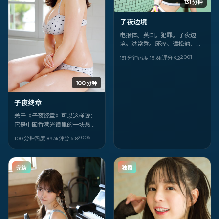
131 分钟
子夜边境
电报体。英国。犯罪。子夜边
境。洪常秀。邱泽、谭松韵、邓
恩熙。2001-03-19。完。
2001
131 分钟
热度
15.6
k
评分
9.2
100 分钟
子夜终章
关于《子夜终章》可以这样说：
它是中国香港光谱里的一块悬疑
切片。2006-03-27 面世，由
2006
100 分钟
热度
89.3
k
评分
6.8
娄烨 执导；你最先该注意的是 魏
翔、安藤樱 的眼神戏。全阵容包
括 魏翔，安藤樱，金城武，徐
完结
独播
峥，刘青云，桂纶镁，金高银，
尹正，刘德华。