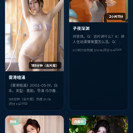
2小时11分
子夜深渊
问答体。Q：这片讲什么？A：讲
人在动漫情境里怎么活。Q：谁
拍的？A：阿方索·卡隆。Q：谁
2001
2小时11分
热度
120.9
k
评分
9.4
演？A：长泽雅美、菅田将晖。
Q：片名？A：《子夜深渊》。
185分钟（含片尾）
雾港暗涌
《雾港暗涌》2002-05-19，日
本。类型：喜剧。导演 乌尔善。
卡司亮点：秦海璐、路阳。剧情
185分钟（含片尾）
热度
61.0
k
不剧透——看完你会想重排自己
2002
评分
9.4
的「信任名单」。
院线
连载中