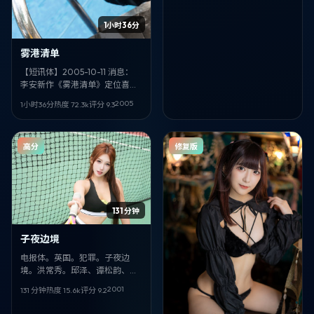
吃重。
1小时36分
雾港清单
【短讯体】2005-10-11 消息：
李安新作《雾港清单》定位喜
剧，取景与叙事气质偏美国。领
2005
1小时36分
热度
72.3
k
评分
9.3
衔：虞书欣、任素汐。
高分
修复版
131 分钟
子夜边境
电报体。英国。犯罪。子夜边
境。洪常秀。邱泽、谭松韵、邓
恩熙。2001-03-19。完。
2001
131 分钟
热度
15.6
k
评分
9.2