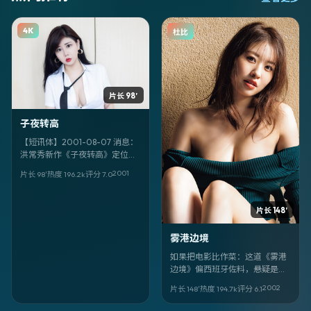
4K
杜比
片长 98′
子夜转高
【短讯体】2001-08-07 消息：
洪常秀新作《子夜转高》定位悬
疑，取景与叙事气质偏中国大
2001
片长 98′
热度
196.2
k
评分
7.0
陆。领衔：任素汐、章子怡、朴
宝剑。
片长 148′
雾港边境
如果把电影比作菜：这道《雾港
边境》偏西班牙佐料，悬疑是主
味，乌尔善掌勺火候狠。虞书
2002
片长 148′
热度
194.7
k
评分
6.1
欣、生田斗真负责「提鲜」。