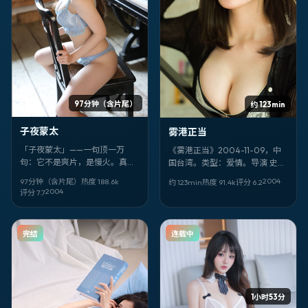
97分钟（含片尾）
约 123min
子夜蒙太
雾港正当
「子夜蒙太」——一句顶一万
《雾港正当》2004-11-09，中
句：它不是爽片，是慢火。真田
国台湾。类型：爱情。导演 史蒂
广之、易烊千玺的表演像针脚，
文·斯皮尔伯格。卡司亮点：屈楚
2004
97分钟（含片尾）
热度
188.6
k
约 123min
热度
91.4
k
评分
6.2
把奇幻的线缝进西班牙的日常
萧、甄子丹、惠英红。剧情不剧
2004
评分
7.7
里。
透——看完你会想重排自己的
「信任名单」。
完结
连载中
1小时53分