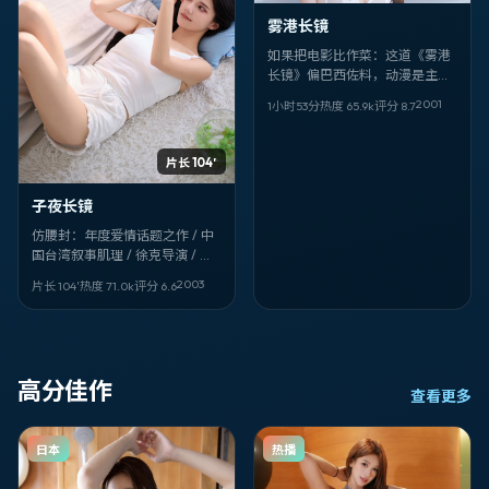
雾港长镜
如果把电影比作菜：这道《雾港
长镜》偏巴西佐料，动漫是主
味，刁亦男掌勺火候狠。神木隆
2001
1小时53分
热度
65.9
k
评分
8.7
之介、小栗旬负责「提鲜」。
片长 104′
子夜长镜
仿腰封：年度爱情话题之作 / 中
国台湾叙事肌理 / 徐克导演 / 香
川照之、赵文卓领衔 ——《子夜
2003
片长 104′
热度
71.0
k
评分
6.6
长镜》，2003-07-05 值得记入
片单。
高分佳作
查看更多
日本
热播