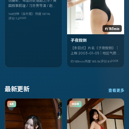
仿腰封：年度历史话题之作 / 英
国叙事肌理 / 刁亦男导演 / 赵丽
颖、王传君、基里安·墨菲领衔
148分钟（含片尾）
热度
187.9
k
——《子夜聚合》，2001-05-14
2001
评分
7.2
值得记入片单。
约 183min
子夜叙倒
【条目式】片名《子夜叙倒》｜
上映 2003-01-05｜地区气质 越
南｜类型 悬疑｜导演 程耳｜领衔
2003
约 183min
热度
185.5
k
评分
8.1
香川照之、金城武、张子枫｜其
余卡司 杨幂、柄本佑、滨边美波
最新更新
查看更多
4K
HDR